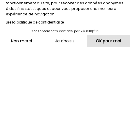
fonctionnement du site, pour récolter des données anonymes
à des fins statistiques et pour vous proposer une meilleure
Contactez-nous
expérience de navigation.
Lire la politique de confidentialité
Consentements certifiés par
Non merci
Je choisis
OK pour moi
Plateforme de Gestion du Consentement : Personnalisez vos O
Axeptio consent
Les SCI IR/IS
Notre plateforme vous permet d'adapter et de gérer vos paramètr
Offre dès 600€ HT/an