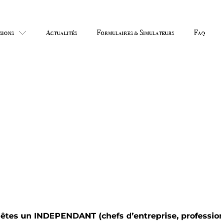
sions
Actualités
Formulaires & Simulateurs
Faq
, jusqu’à 1830€ par an sans ch
ice et avec un crédit d’impôt
êtes un INDEPENDANT (chefs d’entreprise, professions