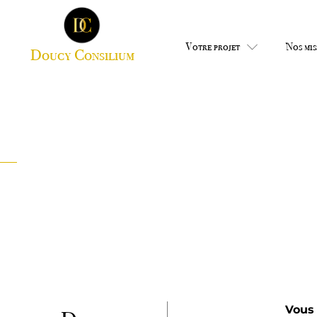
Votre projet
Nos mis
Doucy Consilium
Dispositif fiscal exclusif
déductible de votre bénéf
Vous 