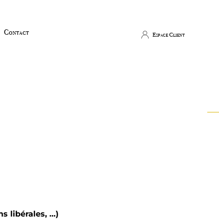
Contact
Espace Client
arges sociales, entièrement
 sur les sociétés de 25% !
 libérales, …)