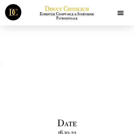
Doucy Consilium
Expertise Comptable & Ingénierie
Patrimoniale
Chefs d’entreprise, versez
jusqu’à 6000€ à vos
salariés, sans charges
sociales ni impôt sur le
revenu !
Date
16.10.22