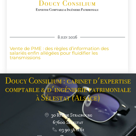
8 juin 2026
Vente de PME : des règles d’information des
salariés enfin allégées pour fluidifier les
transmissions
Doucy Consilium : cabinet d'expertise
comptable & d'ingénierie patrimoniale
à Sélestat (Alsace)
30 Rte de Strasbourg
67600 Sélestat
03 90 56 11 61