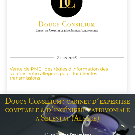
8 juin 2026
Vente de PME : des règles d’information des
salariés enfin allégées pour fluidifier les
transmissions
Doucy Consilium : cabinet d'expertise
comptable & d'ingénierie patrimoniale
à Sélestat (Alsace)
30 Rte de Strasbourg