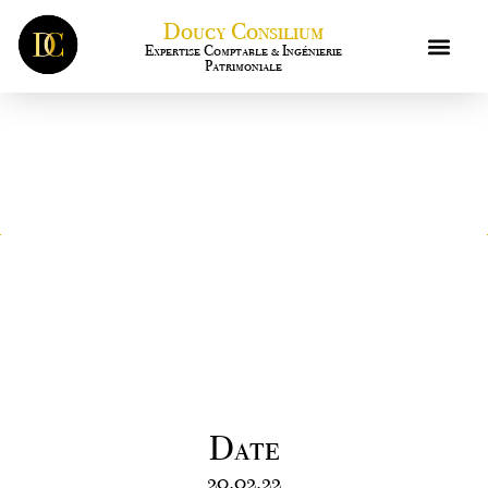
Doucy Consilium
Expertise Comptable & Ingénierie
Patrimoniale
Activité partielle pour les
entreprises les plus
touchées par la crise
Date
20.02.22