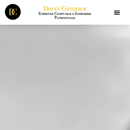
Doucy Consilium
Expertise Comptable & Ingénierie
Patrimoniale