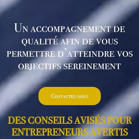
Un accompagnement de
qualité afin de vous
permettre d’atteindre vos
objectifs sereinement
Contactez-nous
D
E
S
C
O
N
S
E
I
L
S
A
V
I
S
É
S
P
O
U
R
E
N
T
R
E
P
R
E
N
E
U
R
S
A
V
E
R
T
I
S