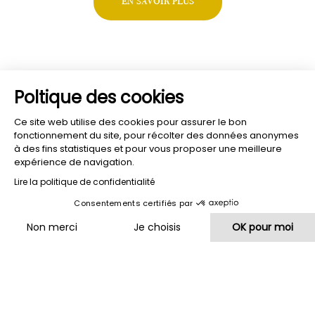
Poltique des cookies
Ce site web utilise des cookies pour assurer le bon
fonctionnement du site, pour récolter des données anonymes
à des fins statistiques et pour vous proposer une meilleure
expérience de navigation.
Lire la politique de confidentialité
Consentements certifiés par
Non merci
Je choisis
OK pour moi
Plateforme de Gestion du Consentement : Personnalisez vos O
Axeptio consent
Notre plateforme vous permet d'adapter et de gérer vos paramètr