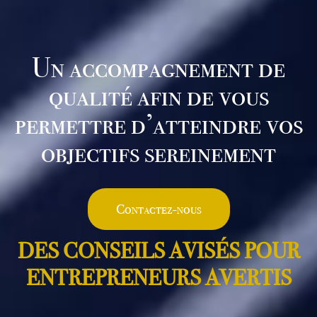
Un accompagnement de
qualité afin de vous
permettre d’atteindre vos
objectifs sereinement
Contactez-nous
D
E
S
C
O
N
S
E
I
L
S
A
V
I
S
É
S
P
O
U
R
E
N
T
R
E
P
R
E
N
E
U
R
S
A
V
E
R
T
I
S