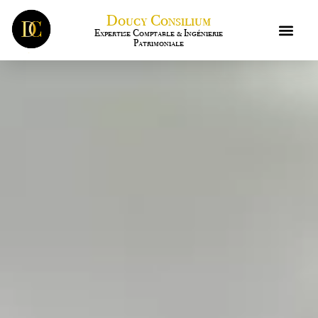
Doucy Consilium
Expertise Comptable & Ingénierie
Patrimoniale