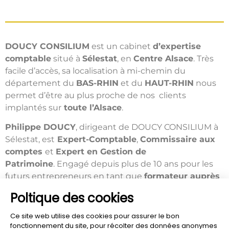
DOUCY CONSILIUM
est un cabinet
d’expertise
comptable
situé à
Sélestat
, en
Centre Alsace
.
Très
facile d’accès, sa localisation à mi-chemin du
département du
BAS-RHIN
et du
HAUT-RHIN
nous
permet d’être au plus proche de nos clients
implantés sur
toute l’Alsace
.
Philippe DOUCY
, dirigeant de DOUCY CONSILIUM à
Sélestat, est
Expert-Comptable
,
Commissaire aux
comptes
et
Expert en Gestion de
Patrimoine
.
Engagé depuis plus de 10 ans pour les
futurs entrepreneurs en tant que
formateur auprès
de la CCI
de Strasbourg et de Colmar, Philippe Doucy
Poltique des cookies
est aussi membre actif de la
commission
entreprendre de l’Ordre des experts comptable
Ce site web utilise des cookies pour assurer le bon
Alsace
, et membre actif de l’
association Initiative
fonctionnement du site, pour récolter des données anonymes